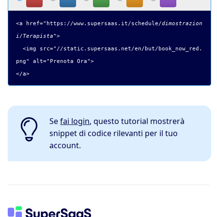
<a href="
https://www.supersaas.it/schedule/
dimostrazion
i
/
Terapista
">
<img src="
//static.supersaas.net/en/but/book_now_red.
png
" alt="
Prenota Ora
">
</a>
Se
fai login
, questo tutorial mostrerà
snippet di codice rilevanti per il tuo
account.