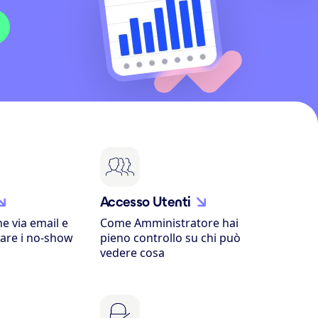
Accesso Utenti
he via email e
Come Amministratore hai
tare i no-show
pieno controllo su chi può
vedere cosa