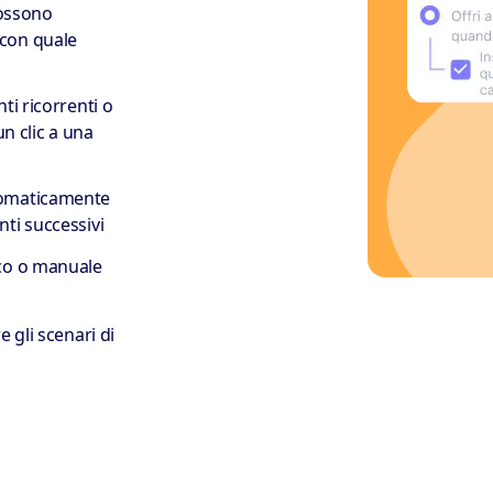
possono
con quale
ti ricorrenti o
un clic a una
tomaticamente
ti successivi
ico o manuale
 gli scenari di