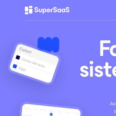
F
sis
Au