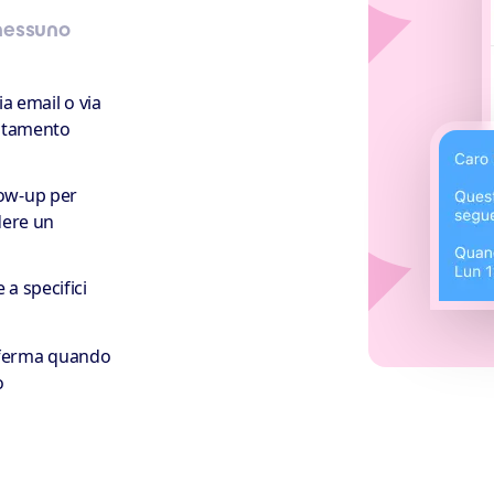
 nessuno
ia email o via
untamento
low-up per
dere un
a specifici
nferma quando
o