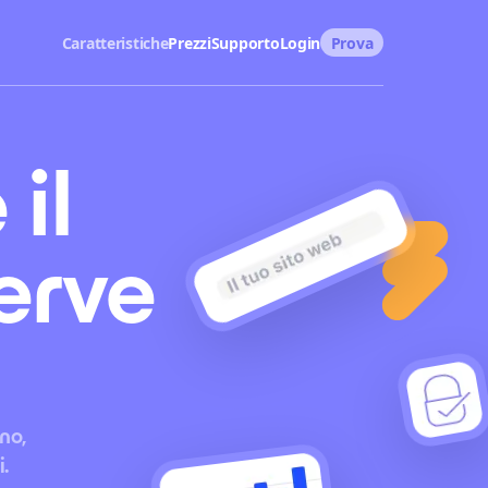
Caratteristiche
Prezzi
Supporto
Login
Prova
il
erve
no,
.