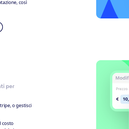
otazione, così
ti per
ripe, o gestisci
l costo