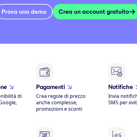
Prova una demo
Crea un account gratuito
one
Pagamenti
Notifiche
nibilità di
Crea regole di prezzo
Invia notific
(Google,
anche complesse,
SMS per evi
promozioni e sconti