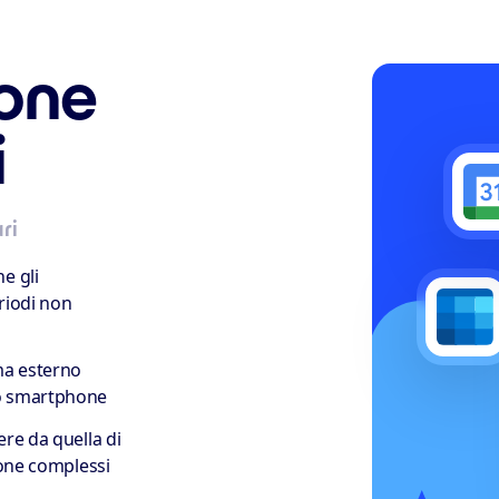
ione
i
ri
e gli
riodi non
ma esterno
uo smartphone
ere da quella di
ione complessi