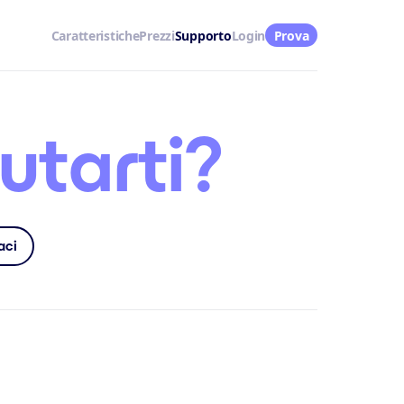
Caratteristiche
Prezzi
Supporto
Login
Prova
utarti?
aci