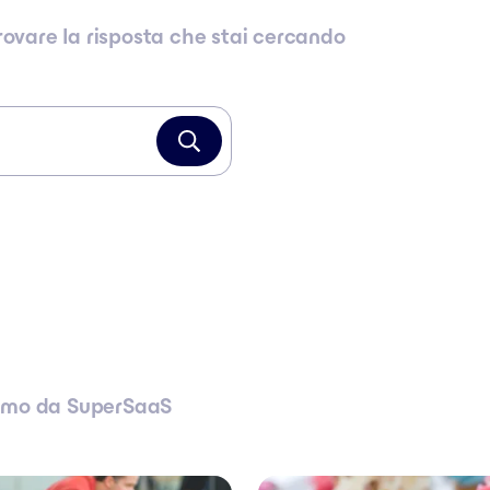
trovare la risposta che stai cercando
simo da SuperSaaS