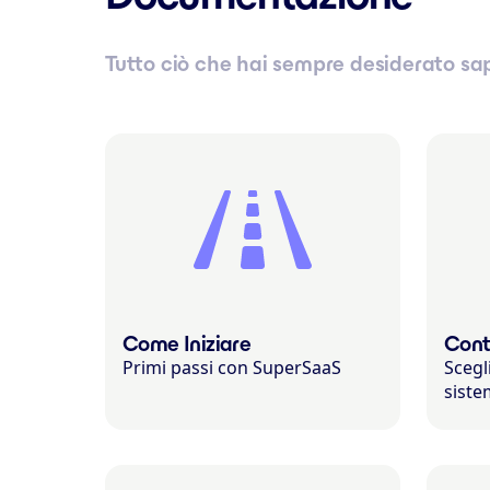
Tutto ciò che hai sempre desiderato sa
Come Iniziare
Cont
Primi passi con SuperSaaS
Scegl
siste