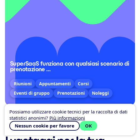
SuperSaaS funziona con qualsiasi scenario di
prenotazione …
Riunioni
Appuntamenti
Corsi
Eventi di gruppo
Prenotazioni
Noleggi
Possiamo utilizzare cookie tecnici per la raccolta di dati
statistici anonimi?
Più informazioni
Nessun cookie per favore
OK