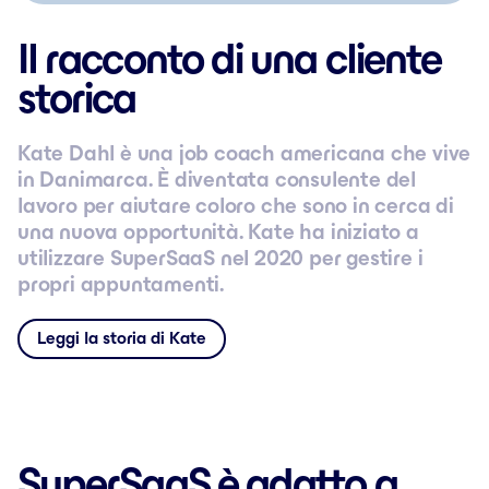
Il racconto di una cliente
storica
Kate Dahl è una job coach americana che vive
in Danimarca. È diventata consulente del
lavoro per aiutare coloro che sono in cerca di
una nuova opportunità. Kate ha iniziato a
utilizzare SuperSaaS nel 2020 per gestire i
propri appuntamenti.
Leggi la storia di Kate
SuperSaaS è adatto a