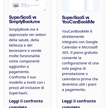
SuperSaaS vs
SuperSaaS vs
SimplyBook.me
YouCanBookMe
SimplyBook.me è
YouCanBookMe è
apprezzato nei settori
strettamente
della salute, della
integrato con Google
bellezza e del
Calendar e Microsoft
benessere e vende
365. Il piano gratuito
molte funzionalità
consente la
come componenti
configurazione di una
aggiuntivi a
sola pagina di
pagamento.
prenotazione o
Confronta il suo
calendario prima che
modello a livelli con i
diventino utili i piani
prezzi all-inclusive di
a pagamento.
SuperSaaS.
Leggi il confronto
Leggi il confronto
completo
completo