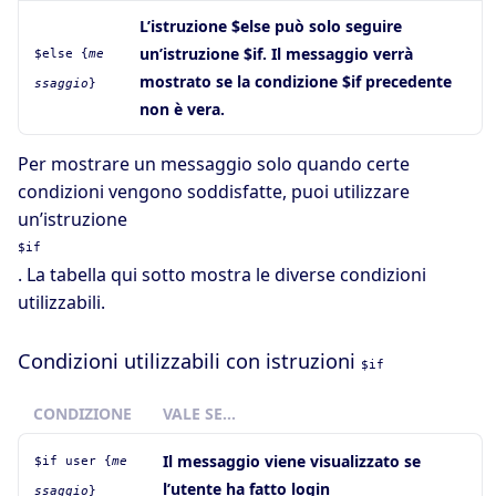
L’istruzione $else può solo seguire
un’istruzione $if. Il messaggio verrà
$else {
me
mostrato se la condizione $if precedente
ssaggio
}
non è vera.
Per mostrare un messaggio solo quando certe
condizioni vengono soddisfatte, puoi utilizzare
un’istruzione
$if
. La tabella qui sotto mostra le diverse condizioni
utilizzabili.
Condizioni utilizzabili con istruzioni
$if
CONDIZIONE
VALE SE…
Il messaggio viene visualizzato se
$if user {
me
l’utente ha fatto login
ssaggio
}