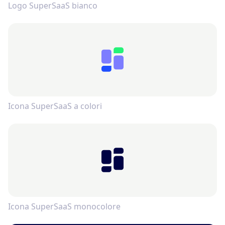
Logo SuperSaaS bianco
Icona SuperSaaS a colori
Icona SuperSaaS monocolore