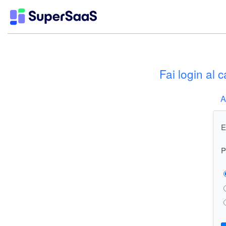
Fai login a
A
E
P