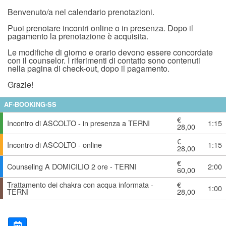
Benvenuto/a nel calendario prenotazioni.
Puoi prenotare incontri online o in presenza. Dopo il
pagamento la prenotazione è acquisita.
Le modifiche di giorno e orario devono essere concordate
con il counselor. I riferimenti di contatto sono contenuti
nella pagina di check-out, dopo il pagamento.
Grazie!
AF-BOOKING-SS
€
Incontro di ASCOLTO - in presenza a TERNI
1:15
28,00
€
Incontro di ASCOLTO - online
1:15
28,00
€
Counseling A DOMICILIO 2 ore - TERNI
2:00
60,00
Trattamento dei chakra con acqua informata -
€
1:00
TERNI
28,00