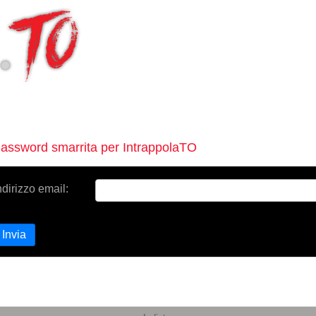
assword smarrita per IntrappolaTO
ndirizzo email:
Invia