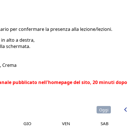
dario per confermare la presenza alla lezione/lezioni.
,
in alto a destra,
lla schermata.
ti, Crema
imanale pubblicato nell'homepage del sito,
20 minuti dopo 
Oggi
GIO
VEN
SAB