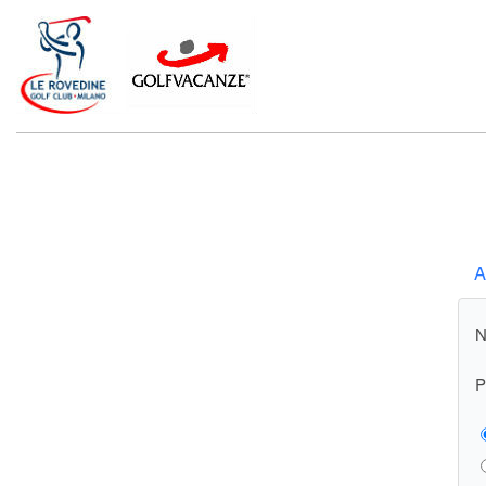
A
N
P