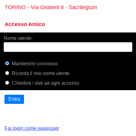
TORINO - Via Gioberti 8 - Sacrilegium
Accesso Amico
Nome utente:
Mantienimi connesso
Ricorda il mio nome utente
Chiedimi i dati ad ogni accesso
Entra
Fai login come superuser