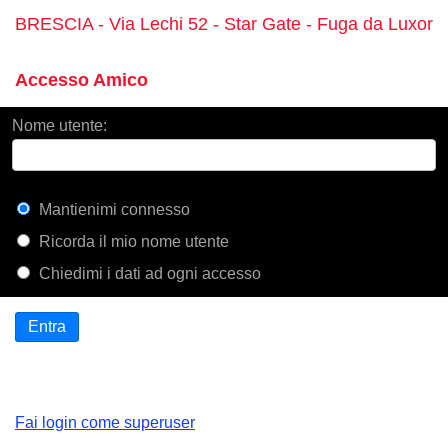
BRESCIA - Via Lechi 52 - Star Gate - Fuga da Luxor
Accesso Amico
Nome utente:
Mantienimi connesso
Ricorda il mio nome utente
Chiedimi i dati ad ogni accesso
Entra
Fai login come superuser