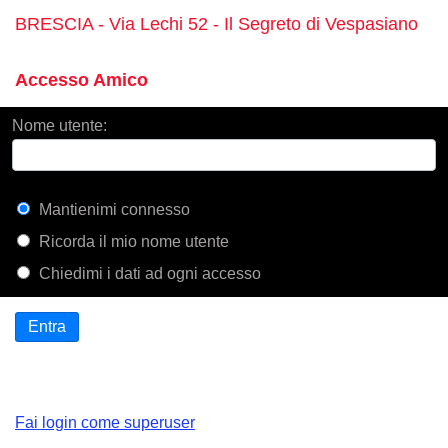
BRESCIA - Via Lechi 52 - Il Segreto di Vespasiano
Accesso Amico
Nome utente:
Mantienimi connesso
Ricorda il mio nome utente
Chiedimi i dati ad ogni accesso
Entra
Fai login come superuser