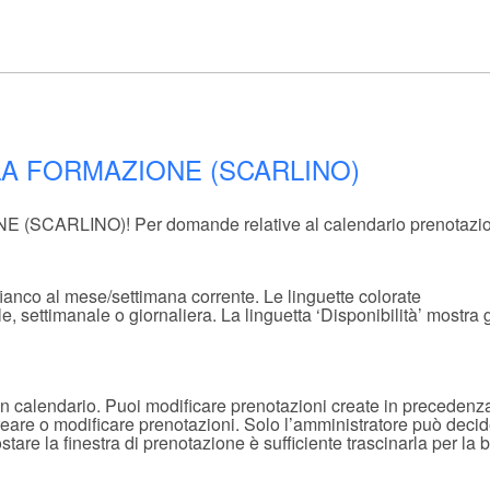
i AULA FORMAZIONE (SCARLINO)
SCARLINO)! Per domande relative al calendario prenotazioni s
fianco al mese/settimana corrente. Le linguette colorate
 settimanale o giornaliera. La linguetta ‘Disponibilità’ mostra g
in calendario. Puoi modificare prenotazioni create in precedenz
creare o modificare prenotazioni. Solo l’amministratore può deci
are la finestra di prenotazione è sufficiente trascinarla per la ba