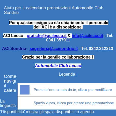
Aiuto per il calendario prenotazioni Automobile Club
Sondrio
Per qualsiasi esigenza e/o chiarimento il personale
dell'ACI
è a disposizione.
ACI Lecco -
pratiche@acilecco.it
&
info@acilecco.it
- Tel.
0341.357911
ACI Sondrio -
segreteria@acisondrio.it
- Tel. 0342.212213
Grazie per la gentile collaborazione !
Automobile Club Lecco
Legenda
Come
navigare
il
Prenotazione creata da te, clicca per modificare
calendario
La
Spazio vuoto, clicca per creare una prenotazione
linguetta
‘Disponibilità’ mostra gli spazi disponibili in agenda.